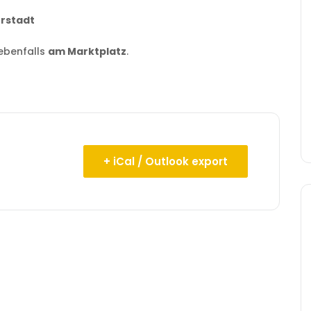
erstadt
 ebenfalls
am Marktplatz
.
+ iCal / Outlook export