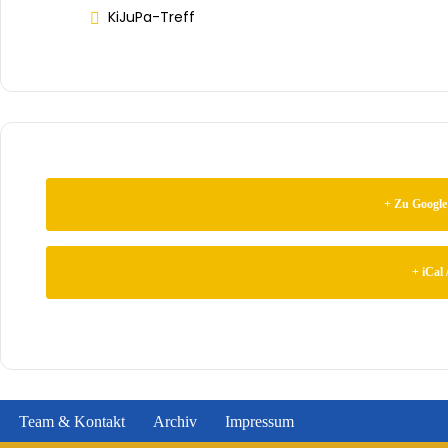
KiJuPa-Treff
+ Zu Google
+ iCal 
Team & Kontakt
Archiv
Impressum