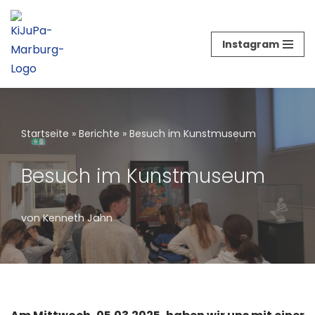
Zum
Instagram
Inhalt
springen
Startseite
»
Berichte
»
Besuch im Kunstmuseum
Besuch im Kunstmuseum
von
Kenneth Jahn