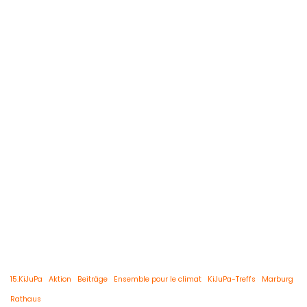
15.KiJuPa
Aktion
Beiträge
Ensemble pour le climat
KiJuPa-Treffs
Marburg
Rathaus