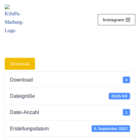
Zum
Instagram
Inhalt
springen
Download
Download
4
Dateigröße
28.65 KB
Datei-Anzahl
1
Erstellungsdatum
6. September 2023