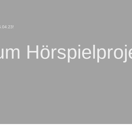
6.04.23!
zum Hörspielpro