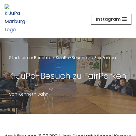
Zum
Instagram
Inhalt
springen
Startseite
»
Berichte
»
KiJuPa-Besuch zu FairParken
KiJuPa-Besuch zu FairParken
von
Kenneth Jahn