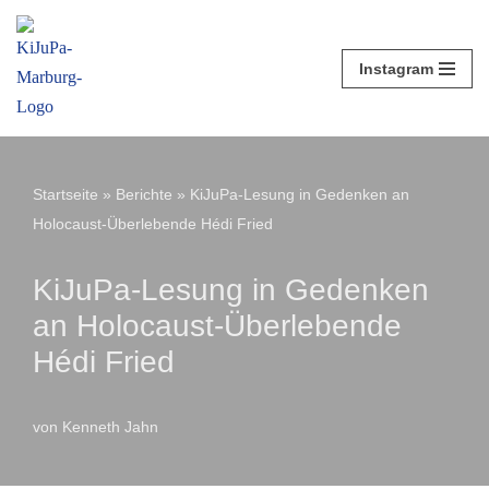
Zum
Instagram
Inhalt
springen
Startseite
»
Berichte
»
KiJuPa-Lesung in Gedenken an
Holocaust-Überlebende Hédi Fried
KiJuPa-Lesung in Gedenken
an Holocaust-Überlebende
Hédi Fried
von
Kenneth Jahn