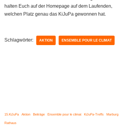
halten Euch auf der Homepage auf dem Laufenden,
welchen Platz genau das KiJuPa gewonnen hat.
Schlagwörter:
AKTION
ENSEMBLE POUR LE CLIMAT
15.KiJuPa
Aktion
Beiträge
Ensemble pour le climat
KiJuPa-Treffs
Marburg
Rathaus